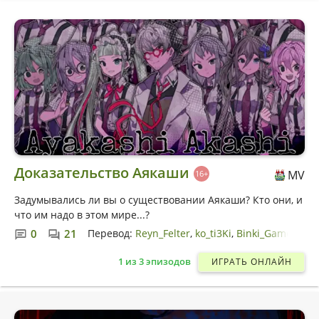
Доказательство Аякаши
MV
16+
Задумывались ли вы о существовании Аякаши? Кто они, и
что им надо в этом мире...?
0
21
Перевод:
Reyn_Felter
ko_ti3Ki
Binki_Game
1 из 3 эпизодов
ИГРАТЬ ОНЛАЙН